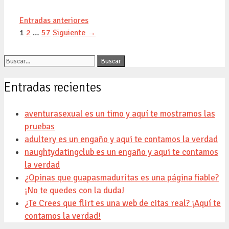
Entradas anteriores
Página
Página
Página
1
2
…
57
Siguiente
→
Buscar:
Entradas recientes
aventurasexual es un timo y aquí te mostramos las
pruebas
adultery es un engaño y aqui te contamos la verdad
naughtydatingclub es un engaño y aqui te contamos
la verdad
¿Opinas que guapasmaduritas es una página fiable?
¡No te quedes con la duda!
¿Te Crees que flirt es una web de citas real? ¡Aquí te
contamos la verdad!