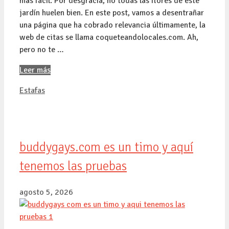
más fácil. Por desgracia, no todas las flores de este
jardín huelen bien. En este post, vamos a desentrañar
una página que ha cobrado relevancia últimamente, la
web de citas se llama coqueteandolocales.com. Ah,
pero no te …
Leer más
Categorías
Estafas
buddygays.com es un timo y aquí
tenemos las pruebas
agosto 5, 2026